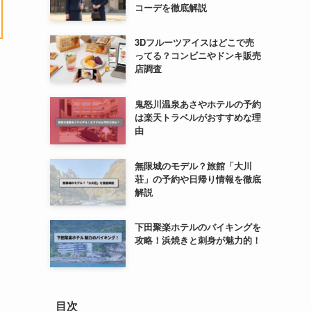
コーデを徹底解説
3Dフルーツアイスはどこで売
ってる？コンビニやドンキ販売
店調査
鬼怒川温泉あさやホテルの予約
は楽天トラベルがおすすめな理
由
無限城のモデル？旅館「大川
荘」の予約や日帰り情報を徹底
解説
下田聚楽ホテルのバイキングを
攻略！浜焼きと刺身が魅力的！
目次