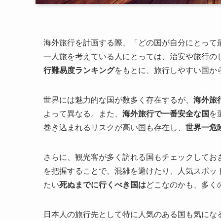
海外旅行を計画する際、「どの国が自分にとって
一人旅を考えている人にとっては、治安や旅行の
行難易度ランキング
をもとに、旅行しやすい国か
世界には魅力的な国が数多く存在するが、
海外旅
よって異なる。また、
海外旅行で一番安全な国
を
巻き込まれるリスクが高い国も存在し、
世界一危
さらに、観光客が多く訪れる国もチェックしてお
を把握することで、混雑を避けたり、人気スポッ
たい
死ぬまでに行くべき国は
どこなのかも、多く
日本人の旅行先として特に人気のある国も気にな