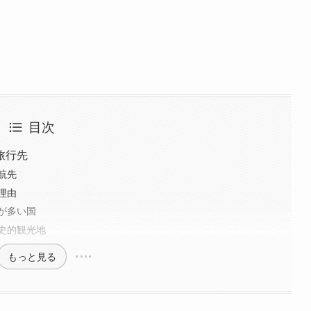
目次
旅行先
航先
理由
が多い国
史的観光地
もっと見る