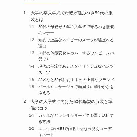
大学の卒入学式で母親が選ぶべき50代の服
装とは
50代の母親が大学の入学式で守るべき服装
のマナー
知的で上品なネイビーのスーツが選ばれる
理由
50代の体型変化をカバーするワンピースの
選び方
現代の主流であるスタイリッシュなパンツ
スーツ
23区など50代におすすめの上質なブランド
パールやコサージュで顔周りに華やかさを
添える
大学の入学式に向けた50代母親の服装と準
備のコツ
カリルなどレンタルサービスを賢く活用す
る方法
ユニクロやGUで作る上品な高見えコーデ
ィネート