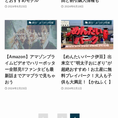
とおすすめモデル
由と割引購入情報も
2024年6月23日
2024年6月19日
旅行・おでかけ情報
旅行・おでかけ情報
【Amazon】アマゾンプラ
【めんたいパーク伊豆】出
イムビデオでハリーポッタ
来立て”明太子おにぎり”が
ー全部見!!ファンタビも最
超絶おすすめ！お土産に無
新話までアマプラで見ちゃ
料プレイパーク！大人も子
おう
供も大満足！【かねふく 】
2024年2月23日
2024年2月1日