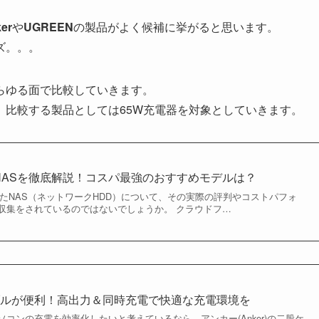
er
や
UGREEN
の製品がよく候補に挙がると思います。
ズ。。。
あらゆる面で比較していきます。
、比較する製品としては65W充電器を対象としていきます。
製NASを徹底解説！コスパ最強のおすすめモデルは？
したNAS（ネットワークHDD）について、その実際の評判やコストパフォ
収集をされているのではないでしょうか。 クラウドフ…
ブルが便利！高出力＆同時充電で快適な充電環境を
コンの充電を効率化したいと考えているなら、アンカー(Anker)の二股ケ