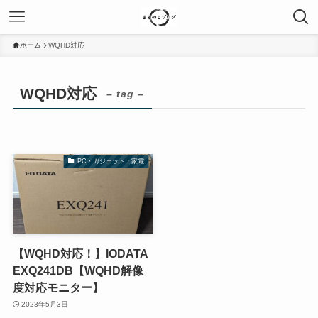
ホーム
WQHD対応
WQHD対応
– tag –
PC・ガジェット・家電
【WQHD対応！】IODATA
EXQ241DB【WQHD解像
度対応モニター】
2023年5月3日