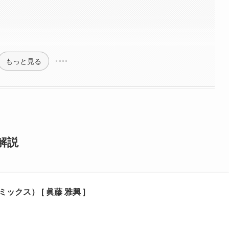
もっと見る
解説
ックス） [ 眞藤 雅興 ]