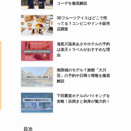
コーデを徹底解説
3Dフルーツアイスはどこで売
ってる？コンビニやドンキ販売
店調査
鬼怒川温泉あさやホテルの予約
は楽天トラベルがおすすめな理
由
無限城のモデル？旅館「大川
荘」の予約や日帰り情報を徹底
解説
下田聚楽ホテルのバイキングを
攻略！浜焼きと刺身が魅力的！
目次