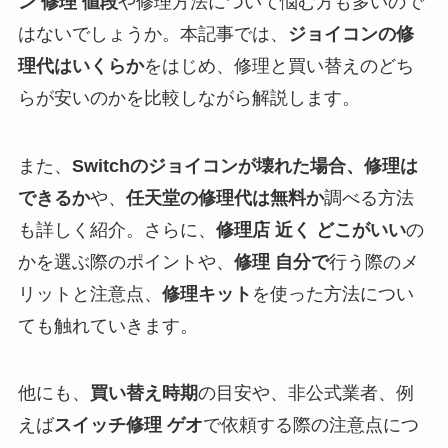
ン 修理 値段
や修理方法について悩む方も多いので
はないでしょうか。本記事では、
ジョイコンの修
理代はいくらか
をはじめ、修理と買い替えのどち
らが安いのかを比較しながら解説します。
また、
Switchのジョイコンが壊れた場合、修理は
できるか
や、
任天堂の修理代は無料か
調べる方法
も詳しく紹介。さらに、
修理店 近く どこがいい
の
かを選ぶ際のポイントや、
修理 自分で
行う際のメ
リットと注意点、
修理キット
を使った方法につい
ても触れていきます。
他にも、
買い替え時期
の目安や、非公式業者、例
えば
スイッチ修理 ゲオ
で依頼する際の注意点につ