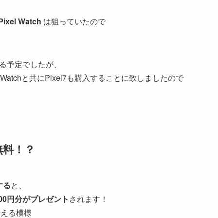
Pixel Watch
は狙っていたので
る予定でしたが、
Watchと共にPixel7も購入することに致しましたので
無料！？
する
と、
,5000円分がプレゼント
されます！
使える模様