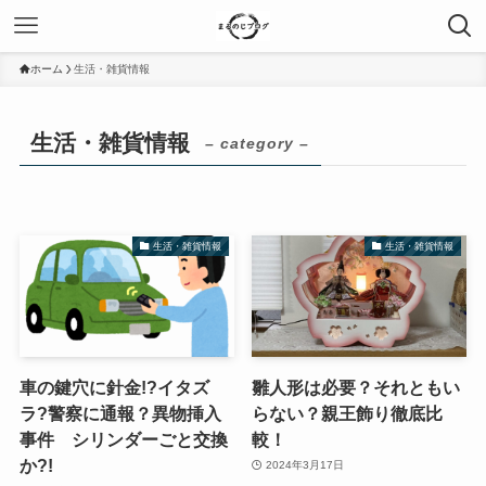
ホーム
生活・雑貨情報
生活・雑貨情報
– category –
生活・雑貨情報
生活・雑貨情報
車の鍵穴に針金!?イタズ
雛人形は必要？それともい
ラ?警察に通報？異物挿入
らない？親王飾り徹底比
事件 シリンダーごと交換
較！
か?!
2024年3月17日