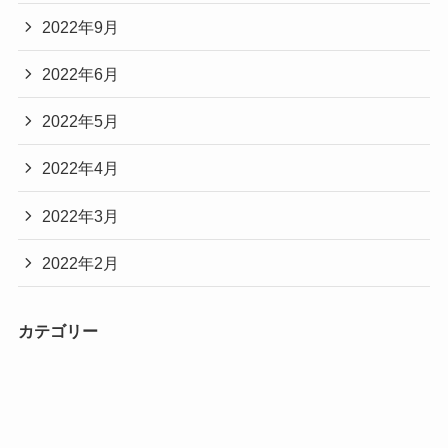
2022年9月
2022年6月
2022年5月
2022年4月
2022年3月
2022年2月
カテゴリー
PC・ガジェット・家電
プライバシー
特定商取引法
メニュー
プロフィール
公式リンク集
お問い合わせ
sitemap
ポリシー
に基づく表記
エンタメ・漫画・アニメ情報