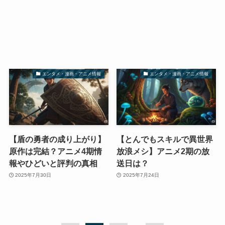
エンタメ・漫画・アニメ情報
エンタメ・漫画・アニメ情報
【盾の勇者の成り上がり】
【とんでもスキルで異世界
原作は完結？アニメ4期情
放浪メシ】アニメ2期の放
報やひどいと評判の真相
送日は？
2025年7月30日
2025年7月24日