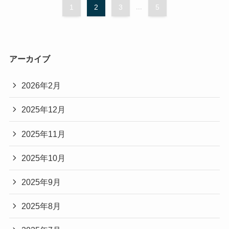
1
2
3
...
5
アーカイブ
2026年2月
2025年12月
2025年11月
2025年10月
2025年9月
2025年8月