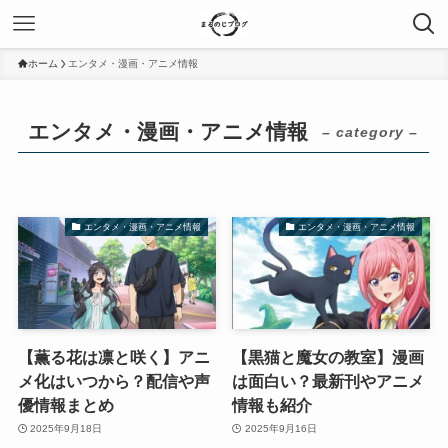
ホーム
エンタメ・漫画・アニメ情報
エンタメ・漫画・アニメ情報
– category –
エンタメ・漫画・アニメ情報
エンタメ・漫画・アニメ情報
【薫る花は凛と咲く】アニ
【黒猫と魔女の教室】漫画
メ化はいつから？配信や声
は面白い？最新刊やアニメ
優情報まとめ
情報も紹介
2025年9月18日
2025年9月16日